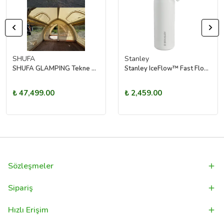
SHUFA
Stanley
SHUFA GLAMPING Tekne Şekilli Bej Renk Şişme Çadır 400×350×220 cm – Şeffaf Kapı ve Pencereli
Stanley IceFlow™ Fast Flow Soğuk Su Termosu | 0.6L (Buz Beyaz)
₺ 47,499.00
₺ 2,459.00
Sözleşmeler
Sipariş
Hızlı Erişim