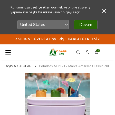
Konumunuza özel içerikleri görmek ve online alışveriş
yapmak için başka bir ülkeyi veya bölgeyi seçin.
Devam
2.500₺ VE ÜZERI ALIŞVERIŞE KARGO ÜCRETSIZ
0
TAŞIMA KUTULAR
Polarbox MD9212 Malva Amarillo Classic 20L