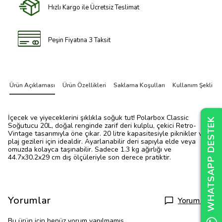
Hızlı Kargo ile Ücretsiz Teslimat
Peşin Fiyatına 3 Taksit
Ürün Açıklaması
Ürün Özellikleri
Saklama Koşulları
Kullanım Şekli
İçecek ve yiyeceklerini şıklıkla soğuk tut! Polarbox Classic
WHATSAPP DESTEK
WHATSAPP DESTEK
WHATSAPP DESTEK
Soğutucu 20L, doğal renginde zarif deri kulplu, çekici Retro-
Vintage tasarımıyla öne çıkar. 20 litre kapasitesiyle piknikler ve
plaj gezileri için idealdir. Ayarlanabilir deri sapıyla elde veya
omuzda kolayca taşınabilir. Sadece 1.3 kg ağırlığı ve
44.7x30.2x29 cm dış ölçüleriyle son derece pratiktir.
Yorumlar
Yorum Yap
Bu ürün için henüz yorum yapılmamış.