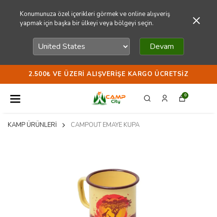
Konumunuza özel içerikleri görmek ve online alışveriş
yapmak için başka bir ülkeyi veya bölgeyi seçin.
Devam
2.500₺ VE ÜZERI ALIŞVERIŞE KARGO ÜCRETSIZ
0
KAMP ÜRÜNLERİ
CAMPOUT EMAYE KUPA