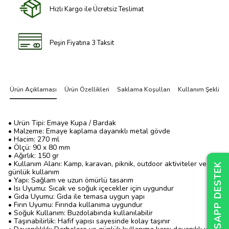
Hızlı Kargo ile Ücretsiz Teslimat
Peşin Fiyatına 3 Taksit
Ürün Açıklaması
Ürün Özellikleri
Saklama Koşulları
Kullanım Şekli
• Ürün Tipi: Emaye Kupa / Bardak
• Malzeme: Emaye kaplama dayanıklı metal gövde
• Hacim: 270 ml
• Ölçü: 90 x 80 mm
• Ağırlık: 150 gr
• Kullanım Alanı: Kamp, karavan, piknik, outdoor aktiviteler ve
WHATSAPP DESTEK
WHATSAPP DESTEK
WHATSAPP DESTEK
günlük kullanım
• Yapı: Sağlam ve uzun ömürlü tasarım
• Isı Uyumu: Sıcak ve soğuk içecekler için uygundur
• Gıda Uyumu: Gıda ile temasa uygun yapı
• Fırın Uyumu: Fırında kullanıma uygundur
• Soğuk Kullanım: Buzdolabında kullanılabilir
• Taşınabilirlik: Hafif yapısı sayesinde kolay taşınır