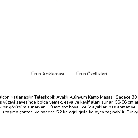
Ürün Açıklaması
Ürün Özellikleri
Falcon Katlanabilir Teleskopik Ayaklı Alünyum Kamp Masası! Sadece 30 
iş yüzeyi sayesinde bolca yemek, eşya ve keyif alanı sunar. 56-96 cm a
k bir görünüm sunarken, 19 mm toz boyalı çelik ayakları paslanmaz ve u
kıllı taşıma çantası ve sadece 5.2 kg ağırlığıyla kolayca taşınabilir. Fu