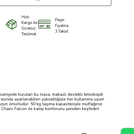
Hızlı
Peşin
Kargo ile
Fiyatına
Ücretsiz
3 Taksit
Teslimat
saniyede kurulan bu masa, makaslı destekli teleskopik
rasında ayarlanabilen yüksekliğiyle her kullanıma uyum
zun ömürlüdür. 50 kg taşıma kapasitesiyle mutfağınızı
nky Chairs Falcon ile kamp konforunu yeniden keşfedin!