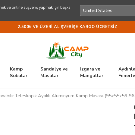
ek ve online alışveriş yapmak için başka
2.500₺ VE ÜZERI ALIŞVERIŞE KARGO ÜCRETSIZ
Kamp
Sandalye ve
Izgara ve
Aydınl
Sobaları
Masalar
Mangallar
Fenerle
lanabilir Teleskopik Ayaklı Alüminyum Kamp Masası-(95x55x56-