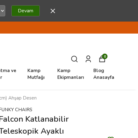
Devam
0
atma ve
Kamp
Kamp
Blog
r
Mutfağı
Ekipmanları
Anasayfa
96cm) Ahşap Desen
FUNKY CHAIRS
Falcon Katlanabilir
Teleskopik Ayaklı