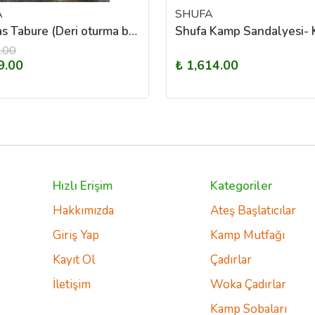
A
SHUFA
Okladias Tabure (Deri oturma bölümü+ Kanvas kılıflı)
.00
9.00
₺ 1,614.00
Hızlı Erişim
Kategoriler
Hakkımızda
Ateş Başlatıcılar
Giriş Yap
Kamp Mutfağı
Kayıt Ol
Çadırlar
İletişim
Woka Çadırlar
Kamp Sobaları