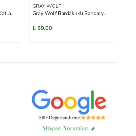
GRAY WOLF
SHU
Shufa Kamp Sandalyesi- Katlanabilir - Siyah - Çantasız
Gray Wolf Bardaklıklı Sandalye Masa Aparatı
₺ 99.00
₺ 1