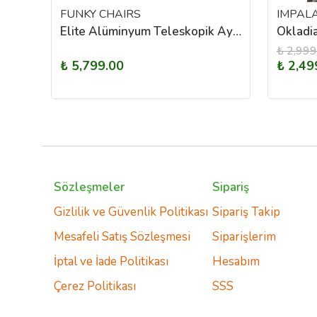
FUNKY CHAIRS
IMPAL
Madfox Moonchair Deluxe Katlanır Kamp Sandalyesi Mavi/Gri
Elite Alüminyum Teleskopik Ayaklı Kamp Piknik Masası – Ahşap Desen
₺ 2,999
₺ 5,799.00
₺ 2,49
Sözleşmeler
Sipariş
Gizlilik ve Güvenlik Politikası
Sipariş Takip
Mesafeli Satış Sözleşmesi
Siparişlerim
İptal ve İade Politikası
Hesabım
Çerez Politikası
SSS