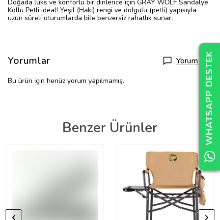
Doğada lüks ve konforlu bir dinlence için GRAY WOLF Sandalye
Kollu Petli ideal! Yeşil (Haki) rengi ve dolgulu (petli) yapısıyla
uzun süreli oturumlarda bile benzersiz rahatlık sunar.
WHATSAPP DESTEK
WHATSAPP DESTEK
WHATSAPP DESTEK
Yorumlar
Yorum Yap
Bu ürün için henüz yorum yapılmamış.
Benzer Ürünler