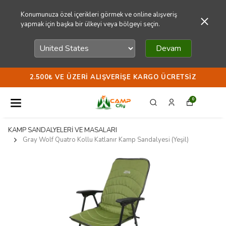
Konumunuza özel içerikleri görmek ve online alışveriş
yapmak için başka bir ülkeyi veya bölgeyi seçin.
Devam
2.500₺ VE ÜZERI ALIŞVERIŞE KARGO ÜCRETSIZ
0
KAMP SANDALYELERİ VE MASALARI
Gray Wolf Quatro Kollu Katlanır Kamp Sandalyesi (Yeşil)