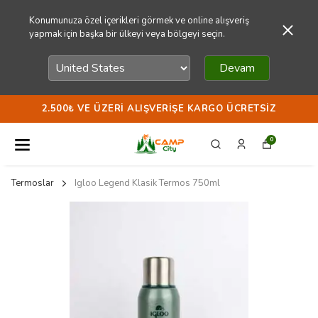
Konumunuza özel içerikleri görmek ve online alışveriş
yapmak için başka bir ülkeyi veya bölgeyi seçin.
Devam
2.500₺ VE ÜZERI ALIŞVERIŞE KARGO ÜCRETSIZ
0
Termoslar
Igloo Legend Klasik Termos 750ml