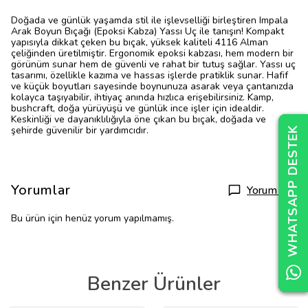
Doğada ve günlük yaşamda stil ile işlevselliği birleştiren Impala
Arak Boyun Bıçağı (Epoksi Kabza) Yassı Uç ile tanışın! Kompakt
yapısıyla dikkat çeken bu bıçak, yüksek kaliteli 4116 Alman
çeliğinden üretilmiştir. Ergonomik epoksi kabzası, hem modern bir
görünüm sunar hem de güvenli ve rahat bir tutuş sağlar. Yassı uç
tasarımı, özellikle kazıma ve hassas işlerde pratiklik sunar. Hafif
ve küçük boyutları sayesinde boynunuza asarak veya çantanızda
kolayca taşıyabilir, ihtiyaç anında hızlıca erişebilirsiniz. Kamp,
bushcraft, doğa yürüyüşü ve günlük ince işler için idealdir.
Keskinliği ve dayanıklılığıyla öne çıkan bu bıçak, doğada ve
şehirde güvenilir bir yardımcıdır.
WHATSAPP DESTEK
WHATSAPP DESTEK
WHATSAPP DESTEK
Yorumlar
Yorum Yap
Bu ürün için henüz yorum yapılmamış.
Benzer Ürünler