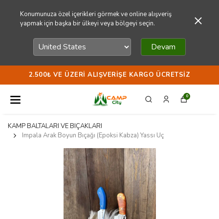
Konumunuza özel içerikleri görmek ve online alışveriş
yapmak için başka bir ülkeyi veya bölgeyi seçin.
Devam
2.500₺ VE ÜZERI ALIŞVERIŞE KARGO ÜCRETSIZ
0
KAMP BALTALARI VE BIÇAKLARI
Impala Arak Boyun Bıçağı (Epoksi Kabza) Yassı Uç