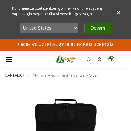
Konumunuza özel içerikleri görmek ve online alışveriş
yapmak için başka bir ülkeyi veya bölgeyi seçin.
Devam
2.500₺ VE ÜZERI ALIŞVERIŞE KARGO ÜCRETSIZ
0
ÇANTALAR
My Fora Afet İlk Yardım Çantası - Siyah