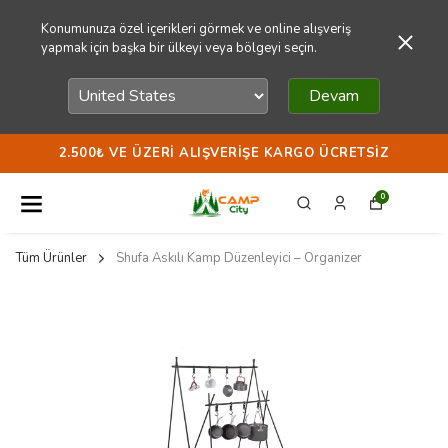
Konumunuza özel içerikleri görmek ve online alışveriş
yapmak için başka bir ülkeyi veya bölgeyi seçin.
Devam
2.500₺ VE ÜZERI ALIŞVERIŞE KARGO ÜCRETSIZ
0
Tüm Ürünler
Shufa Askılı Kamp Düzenleyici – Organizer