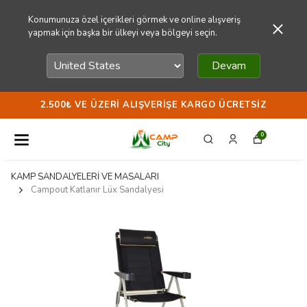
Konumunuza özel içerikleri görmek ve online alışveriş
yapmak için başka bir ülkeyi veya bölgeyi seçin.
Devam
2.500₺ VE ÜZERI ALIŞVERIŞE KARGO ÜCRETSIZ
0
KAMP SANDALYELERİ VE MASALARI
Campout Katlanır Lüx Sandalyesi