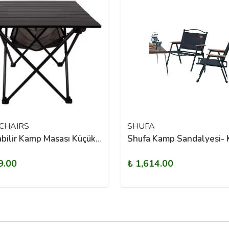
CHAIRS
SHUFA
Katlanabilir Kamp Masası Küçük (50 x 55 X 53cm) Black
9.00
₺ 1,614.00