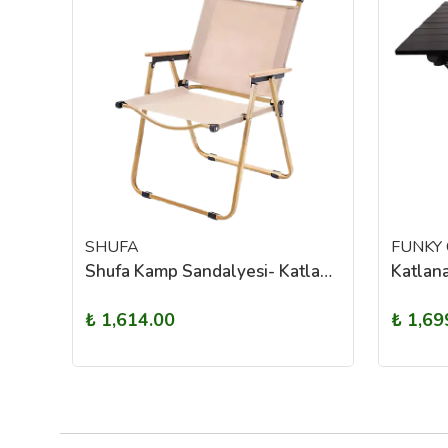
SHUFA
FUNKY 
SHUFA Taşınabilir Tek Kişilik Şişme Koltuk (Ayak Dayama ve El Pompası Dahil)
Shufa Kamp Sandalyesi- Katlanabilir - Bej - Çantasız
₺ 1,614.00
₺ 1,69