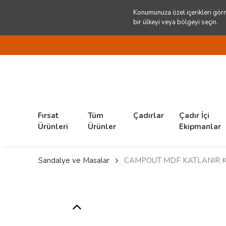
Konumunuza özel içerikleri görm
bir ülkeyi veya bölgeyi seçin.
Fırsat
Tüm
Çadırlar
Çadır İçi
Ürünleri
Ürünler
Ekipmanlar
Sandalye ve Masalar
CAMPOUT MDF KATLANIR 