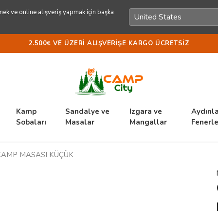
ek ve online alışveriş yapmak için başka
2.500₺ VE ÜZERI ALIŞVERIŞE KARGO ÜCRETSIZ
Kamp
Sandalye ve
Izgara ve
Aydınl
Sobaları
Masalar
Mangallar
Fenerle
KAMP MASASI KÜÇÜK