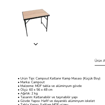
Ürün A
• Ürün Tipi: Campout Katlanır Kamp Masası (Küçük Boy)
• Marka: Campout
• Malzeme: MDF tabla ve alüminyum gövde
• Ölçü: 60 x 56 x 48 cm
• Ağırlık: 2 kg
• Tasarım: Katlanabilir ve taşınabilir yapı
• Gövde Yapısı: Hafif ve dayanıklı alüminyum iskelet
• Tabla Yapısı: Sağlam MDF yüzey