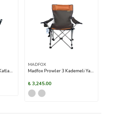
MADFOX
GRA
Shufa Kamp Sandalyesi- Katlanabilir - Siyah - Çantasız
Madfox Prowler 3 Kademeli Yatabilen Kamp Sandalyesi Green/Black
₺ 3,245.00
₺ 1