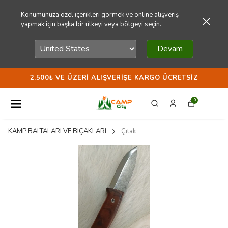
Konumunuza özel içerikleri görmek ve online alışveriş
yapmak için başka bir ülkeyi veya bölgeyi seçin.
Devam
2.500₺ VE ÜZERI ALIŞVERIŞE KARGO ÜCRETSIZ
0
KAMP BALTALARI VE BIÇAKLARI
Çıtak