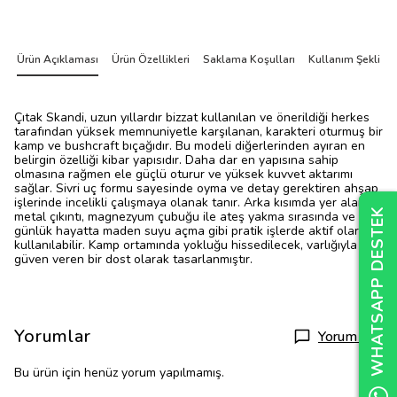
Ürün Açıklaması
Ürün Özellikleri
Saklama Koşulları
Kullanım Şekli
Çıtak Skandi, uzun yıllardır bizzat kullanılan ve önerildiği herkes
tarafından yüksek memnuniyetle karşılanan, karakteri oturmuş bir
kamp ve bushcraft bıçağıdır. Bu modeli diğerlerinden ayıran en
belirgin özelliği kibar yapısıdır. Daha dar en yapısına sahip
olmasına rağmen ele güçlü oturur ve yüksek kuvvet aktarımı
sağlar. Sivri uç formu sayesinde oyma ve detay gerektiren ahşap
işlerinde incelikli çalışmaya olanak tanır. Arka kısımda yer alan
WHATSAPP DESTEK
WHATSAPP DESTEK
WHATSAPP DESTEK
metal çıkıntı, magnezyum çubuğu ile ateş yakma sırasında ve
günlük hayatta maden suyu açma gibi pratik işlerde aktif olarak
kullanılabilir. Kamp ortamında yokluğu hissedilecek, varlığıyla
güven veren bir dost olarak tasarlanmıştır.
Yorumlar
Yorum Yap
Bu ürün için henüz yorum yapılmamış.