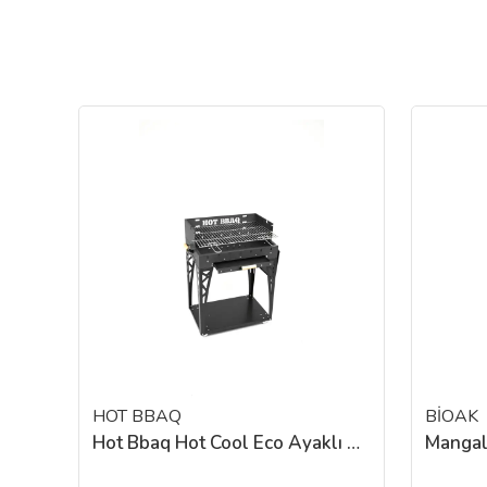
HOT BBAQ
BİOAK
SHUFA Şişme Açılabilir Koltuk ve Yatak- TPU Kumaş（Dahili Elektrikli Hava Pompası）
Hot Bbaq Hot Cool Eco Ayaklı Mangal Kömürlü