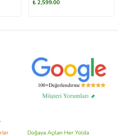
₺ 2,599.00
₺ 1
r
Doğaya Açılan Her Yolda
rler