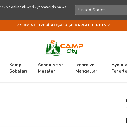
ek ve online alışveriş yapmak için başka
2.500₺ VE ÜZERI ALIŞVERIŞE KARGO ÜCRETSIZ
Kamp
Sandalye ve
Izgara ve
Aydınl
Sobaları
Masalar
Mangallar
Fenerle