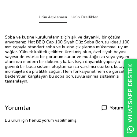
Ürün Açıklaması
Ürün Özellikleri
Soba ve kuzine kurulumlarınız için şık ve dayanıklı bir çözüm
arıyorsanız, Hot BBQ Çap 100 Siyah Düz Soba Borusu ideal! 100
mm çapıyla standart soba ve kuzine çıkışlarına mükemmel uyum
sağlar. Yüksek kaliteli çelikten üretilmiş olup, özel siyah boyası
sayesinde estetik bir görünüm sunar ve mutfağınıza veya yaşam
alanınıza modern bir dokunuş katar. Isıya dayanıklı yapısıyla
WHATSAPP DESTEK
WHATSAPP DESTEK
WHATSAPP DESTEK
güvenli bir baca sistemi oluşturmanıza yardımcı olurken, kolay
montajıyla da pratiklik sağlar. Hem fonksiyonel hem de görsel
beklentileri karşılayan bu soba borusuyla ısınma sisteminizi
tamamlayın.
Yorumlar
Yorum Yap
Bu ürün için henüz yorum yapılmamış.