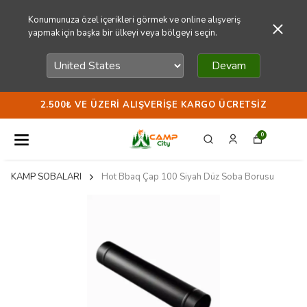
Konumunuza özel içerikleri görmek ve online alışveriş
yapmak için başka bir ülkeyi veya bölgeyi seçin.
Devam
2.500₺ VE ÜZERI ALIŞVERIŞE KARGO ÜCRETSIZ
0
KAMP SOBALARI
Hot Bbaq Çap 100 Siyah Düz Soba Borusu