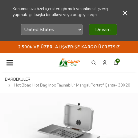
Konumunuza özel içerikleri görmek ve online alışveriş
yapmak için başka bir ülkeyi veya bölgeyi seçin.
Devam
2.500₺ VE ÜZERI ALIŞVERIŞE KARGO ÜCRETSIZ
0
BARBEKÜLER
Hot Bbaq Hot Bag Inox Taşınabilir Mangal Portatif Çanta- 30X20