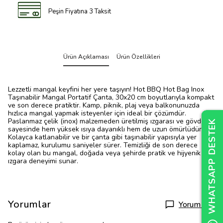
Peşin Fiyatına 3 Taksit
Ürün Açıklaması
Ürün Özellikleri
Lezzetli mangal keyfini her yere taşıyın! Hot BBQ Hot Bag Inox
Taşınabilir Mangal Portatif Çanta, 30x20 cm boyutlarıyla kompakt
ve son derece pratiktir. Kamp, piknik, plaj veya balkonunuzda
hızlıca mangal yapmak isteyenler için ideal bir çözümdür.
Paslanmaz çelik (inox) malzemeden üretilmiş ızgarası ve gövdesi
WHATSAPP DESTEK
WHATSAPP DESTEK
WHATSAPP DESTEK
sayesinde hem yüksek ısıya dayanıklı hem de uzun ömürlüdür.
Kolayca katlanabilir ve bir çanta gibi taşınabilir yapısıyla yer
kaplamaz, kurulumu saniyeler sürer. Temizliği de son derece
kolay olan bu mangal, doğada veya şehirde pratik ve hijyenik bir
ızgara deneyimi sunar.
Yorumlar
Yorum Yap