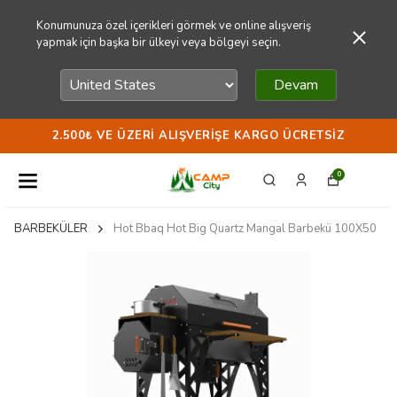
Konumunuza özel içerikleri görmek ve online alışveriş
yapmak için başka bir ülkeyi veya bölgeyi seçin.
Devam
2.500₺ VE ÜZERI ALIŞVERIŞE KARGO ÜCRETSIZ
0
BARBEKÜLER
Hot Bbaq Hot Big Quartz Mangal Barbekü 100X50