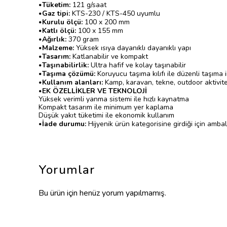
•
Tüketim:
121 g/saat
•
Gaz tipi:
KTS-230 / KTS-450 uyumlu
•
Kurulu ölçü:
100 x 200 mm
•
Katlı ölçü:
100 x 155 mm
•
Ağırlık:
370 gram
•
Malzeme:
Yüksek ısıya dayanıklı dayanıklı yapı
•
Tasarım:
Katlanabilir ve kompakt
•
Taşınabilirlik:
Ultra hafif ve kolay taşınabilir
•
Taşıma çözümü:
Koruyucu taşıma kılıfı ile düzenli taşıma 
•
Kullanım alanları:
Kamp, karavan, tekne, outdoor aktivite
•
EK ÖZELLİKLER VE TEKNOLOJİ
Yüksek verimli yanma sistemi ile hızlı kaynatma
Kompakt tasarım ile minimum yer kaplama
Düşük yakıt tüketimi ile ekonomik kullanım
•
İade durumu:
Hijyenik ürün kategorisine girdiği için amba
Yorumlar
Bu ürün için henüz yorum yapılmamış.