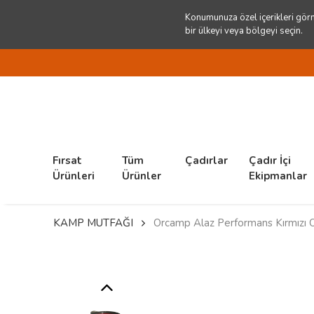
Konumunuza özel içerikleri görm
bir ülkeyi veya bölgeyi seçin.
Fırsat
Tüm
Çadırlar
Çadır İçi
Ürünleri
Ürünler
Ekipmanlar
KAMP MUTFAĞI
Orcamp Alaz Performans Kırmızı 