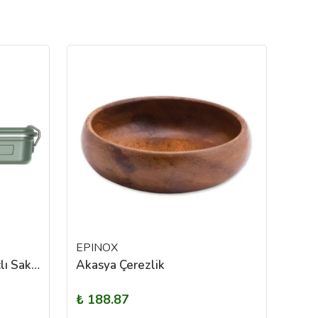
EPINOX
WO
Stanley Classic Çok Amaçlı Saklama Kutusu | 1.2L
Akasya Çerezlik
Uzu
₺ 188.87
₺ 1