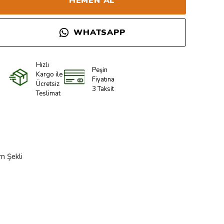
HEMEN AL
WHATSAPP
Hızlı
Peşin
Kargo ile
Fiyatına
Ücretsiz
3 Taksit
Teslimat
m Şekli