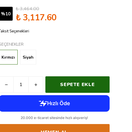
₺ 3,464.00
%
10
₺ 3,117.60
Taksit Seçenekleri
SEÇENEKLER
Kırmızı
Siyah
SEPETE EKLE