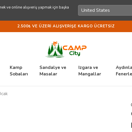
ek ve online alışveriş yapmak için başka
2.500₺ VE ÜZERI ALIŞVERIŞE KARGO ÜCRETSIZ
Kamp
Sandalye ve
Izgara ve
Aydınl
Sobaları
Masalar
Mangallar
Fenerle
Ocak