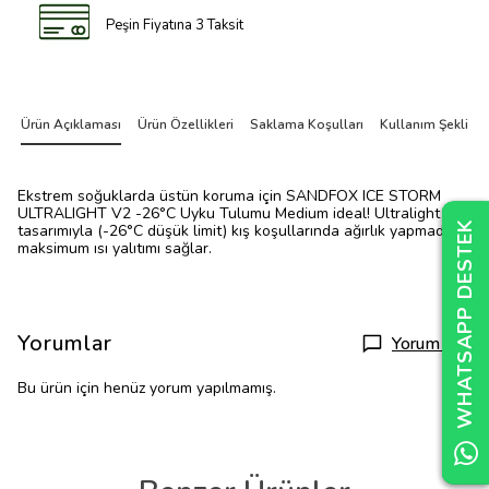
Peşin Fiyatına 3 Taksit
Ürün Açıklaması
Ürün Özellikleri
Saklama Koşulları
Kullanım Şekli
Ekstrem soğuklarda üstün koruma için SANDFOX ICE STORM
ULTRALIGHT V2 -26°C Uyku Tulumu Medium ideal! Ultralight
WHATSAPP DESTEK
WHATSAPP DESTEK
WHATSAPP DESTEK
tasarımıyla (-26°C düşük limit) kış koşullarında ağırlık yapmadan
maksimum ısı yalıtımı sağlar.
Yorumlar
Yorum Yap
Bu ürün için henüz yorum yapılmamış.