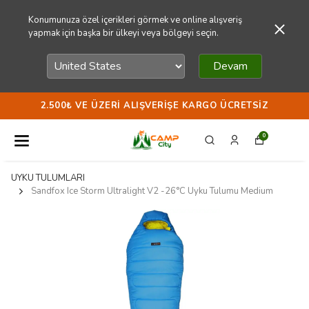
Konumunuza özel içerikleri görmek ve online alışveriş
yapmak için başka bir ülkeyi veya bölgeyi seçin.
Devam
2.500₺ VE ÜZERI ALIŞVERIŞE KARGO ÜCRETSIZ
0
UYKU TULUMLARI
Sandfox Ice Storm Ultralight V2 -26°C Uyku Tulumu Medium