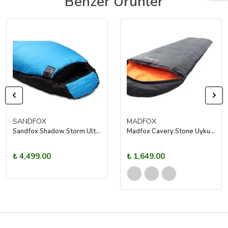
Benzer Ürünler
SANDFOX
MADFOX
Sandfox Shadow Storm Ultralight V2 -22 C Uyku Tulumu Medium
Madfox Cavery Stone Uyku Tulumu -10°C
₺ 4,499.00
₺ 1,649.00