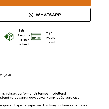
WHATSAPP
Hızlı
Peşin
Kargo ile
Fiyatına
Ücretsiz
3 Taksit
Teslimat
m Şekli
ilmiş yüksek performanslı termos modelleridir.
istemi
ve dayanıklı gövdesiyle kamp, doğa yürüyüşü,
 ergonomik gövde yapısı ve dökülmeyi önleyen
sızdırmaz