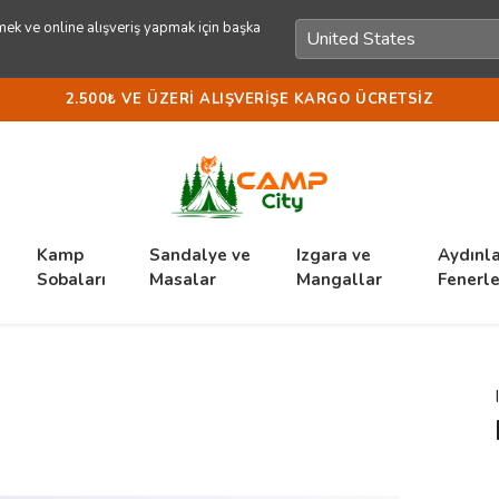
ek ve online alışveriş yapmak için başka
2.500₺ VE ÜZERI ALIŞVERIŞE KARGO ÜCRETSIZ
Kamp
Sandalye ve
Izgara ve
Aydınl
Sobaları
Masalar
Mangallar
Fenerle