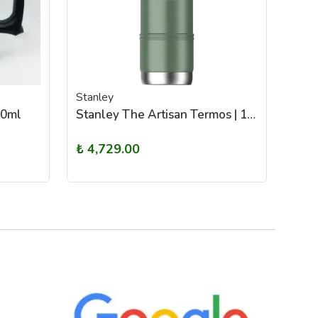
Stanley
Stan
00ml
Stanley The Artisan Termos | 1.0L (Yeşil)
₺ 4,729.00
₺ 2