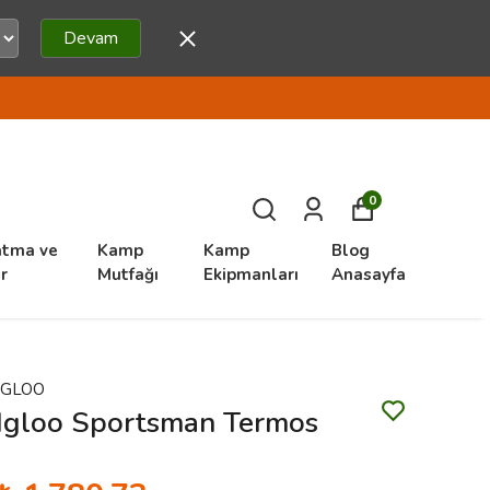
Devam
0
atma ve
Kamp
Kamp
Blog
r
Mutfağı
Ekipmanları
Anasayfa
IGLOO
Igloo Sportsman Termos