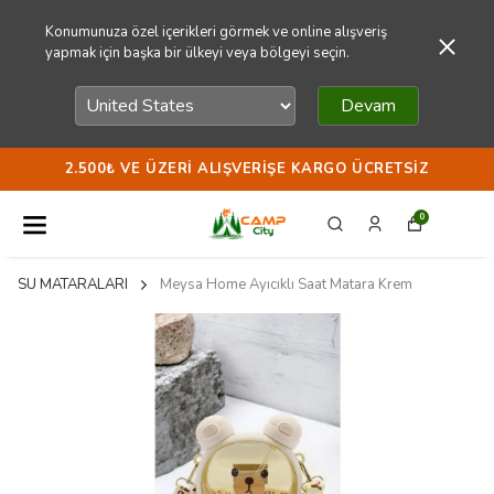
Konumunuza özel içerikleri görmek ve online alışveriş
yapmak için başka bir ülkeyi veya bölgeyi seçin.
Devam
2.500₺ VE ÜZERI ALIŞVERIŞE KARGO ÜCRETSIZ
0
SU MATARALARI
Meysa Home Ayıcıklı Saat Matara Krem