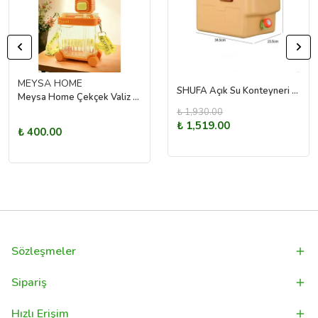
MEYSA HOME
SHUFA Açık Su Konteyneri Piknik Kamp Içme Kova Depolama Taşıyıcı 20L
Meysa Home Çekçek Valiz Matara Turuncu
₺ 1,930.00
₺ 1,519.00
₺ 400.00
Sözleşmeler
Sipariş
Hızlı Erişim