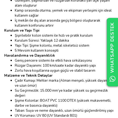
Güneşten, yağmurdan ve rüzgardan korunaklı yarı açık yaşam
alanı oluşturur
Kamp sırasında oturma, yemek ve ekipman yerleşimi için ideal
kullanım sağlar
İç mekân ile dış alan arasında geçiş bölgesi oluşturarak
WHATSAPP DESTEK
WHATSAPP DESTEK
WHATSAPP DESTEK
kullanım konforunu artırır
Kurulum ve Yapı Tipi
Şişirilebilir kolon sistemi ile hızlı ve pratik kurulum
Kurulum Süresi: Yaklaşık 12 dakika
Yapı Tipi: Şişme kolonlu, metal iskeletsiz sistem
5 Mevsim kullanım konsepti
Havalandırma ve Dayanıklılık
Geniş pencere sistemi ile etkili hava sirkülasyonu
Rüzgar Dayanımı: 100 km/saate kadar dayanıklı yapı
Zorlu hava koşullarına uygun güçlü ve stabil tasarım
Malzeme ve Teknik Detaylar
Çadır Kumaşı: Mehler marka (Alman menşeli, yüksek dayanım
ve uzun ömür)
Su Geçirmezlik: 15.000 mm’ye kadar yüksek su geçirmezlik
değeri
Şişme Kolonlar: BOAT PVC 1100 DTEX (yüksek mukavemetli,
darbe ve basınca dayanıklı)
Taban: Suya ve neme dayanıklı, uzun ömürlü güçlendirilmiş yapı
UV Koruması: UV 80 (UV Standardı 801)