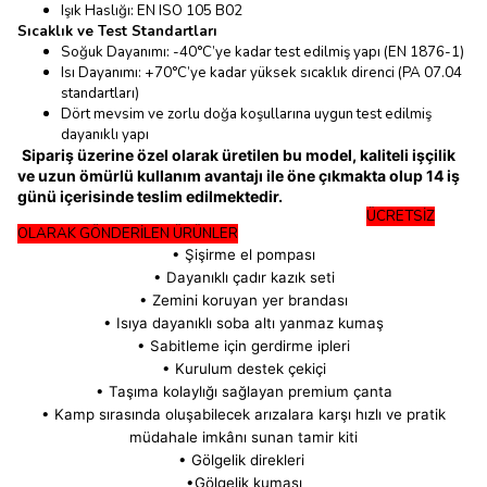
Işık Haslığı: EN ISO 105 B02
Sıcaklık ve Test Standartları
Soğuk Dayanımı: -40°C’ye kadar test edilmiş yapı (EN 1876-1)
Isı Dayanımı: +70°C’ye kadar yüksek sıcaklık direnci (PA 07.04
standartları)
Dört mevsim ve zorlu doğa koşullarına uygun test edilmiş
dayanıklı yapı
Sipariş üzerine özel olarak üretilen bu model, kaliteli işçilik
ve uzun ömürlü kullanım avantajı ile öne çıkmakta olup 14 iş
günü içerisinde teslim edilmektedir.
ÜCRETSİZ
OLARAK GÖNDERİLEN ÜRÜNLER
• Şişirme el pompası
• Dayanıklı çadır kazık seti
• Zemini koruyan yer brandası
• Isıya dayanıklı soba altı yanmaz kumaş
• Sabitleme için gerdirme ipleri
• Kurulum destek çekiçi
• Taşıma kolaylığı sağlayan premium çanta
• Kamp sırasında oluşabilecek arızalara karşı hızlı ve pratik
müdahale imkânı sunan tamir kiti
• Gölgelik direkleri
•Gölgelik kumaşı