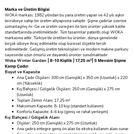
Marka ve Üretim Bilgisi
WOKA markası, 1982 yılından bu yana üretim yapan ve 42 yılı aşkın
tecrübeye sahip bir üretim altyapısına sahiptir. Şişme çadırlar üzerine
uzmanlaşmış Ar-Ge ve üretim süreçleri ile tüm ürünler yüksek kalite
standartlarında üretilmektedir. Tüm tasarımlar patentli olup WOKA
markasına aittir. Türkiye’de üretilen bu ürünler, dünya genelinde
birçok ülkeye ihraç edilmekte olup küresel ölçekte tercih
edilmektedir. Gelişmiş üretim teknolojileri ve modern makine parkuru
sayesinde uzun ömürlü ve dayanıklı ürünler sunulmaktadır.
Woka Winter Garden
|
8-10 Kişilik
|
17,25
m²
|
5 Mevsim Şişme
Kamp Çadırı
Boyut ve Kapasite
Ana Çadır Ölçüleri: 300 cm (Genişlik) x 350 cm (Uzunluk) x 220
cm (Yükseklik)
Kış Bahçesi / Gölgelik Ölçüleri: 250 cm (Genişlik) x 275 cm
(Uzunluk)
Toplam Zemin Alanı: 17,25 m²
Maksimum Kapasite: 8-10 kişi (standart kullanım)
Konforlu Kapasite: 4-6 kişi (geniş ve rahat yerleşim)
Kış Bahçesi / Gölgelik Alanı
Ölçüler: 250 cm (Genişlik) x 275 cm (Uzunluk)
Ana çadıra entegre geniş ön alan ile ekstra kullanım alanı sunar