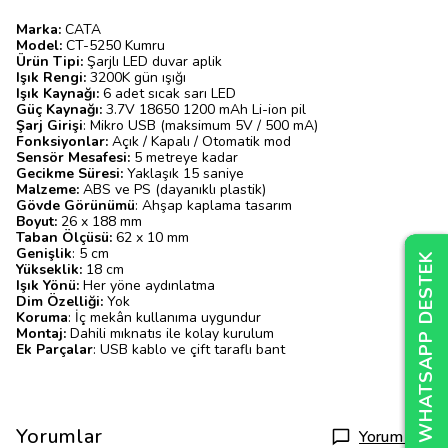
Marka:
CATA
Model:
CT-5250 Kumru
Ürün Tipi:
Şarjlı LED duvar aplik
Işık Rengi:
3200K gün ışığı
Işık Kaynağı:
6 adet sıcak sarı LED
Güç Kaynağı:
3.7V 18650 1200 mAh Li-ion pil
Şarj Girişi
: Mikro USB (maksimum 5V / 500 mA)
Fonksiyonlar:
Açık / Kapalı / Otomatik mod
Sensör Mesafesi:
5 metreye kadar
Gecikme Süresi:
Yaklaşık 15 saniye
Malzeme:
ABS ve PS (dayanıklı plastik)
Gövde Görünümü
: Ahşap kaplama tasarım
Boyut:
26 x 188 mm
Taban Ölçüsü:
62 x 10 mm
Genişlik
: 5 cm
WHATSAPP DESTEK
WHATSAPP DESTEK
WHATSAPP DESTEK
Yükseklik:
18 cm
Işık Yönü:
Her yöne aydınlatma
Dim Özelliği:
Yok
Koruma
: İç mekân kullanıma uygundur
Montaj:
Dahili mıknatıs ile kolay kurulum
Ek Parçalar
: USB kablo ve çift taraflı bant
Yorumlar
Yorum Yap