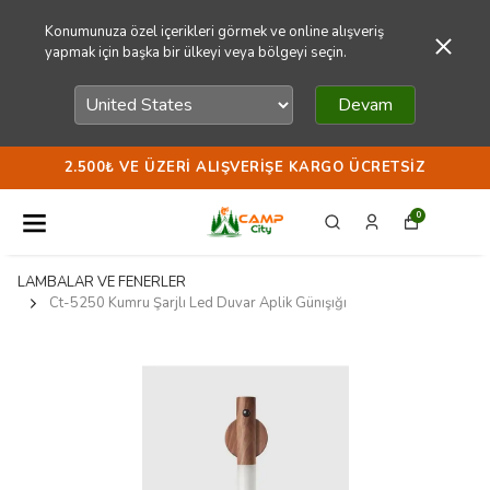
Konumunuza özel içerikleri görmek ve online alışveriş
yapmak için başka bir ülkeyi veya bölgeyi seçin.
Devam
2.500₺ VE ÜZERI ALIŞVERIŞE KARGO ÜCRETSIZ
0
LAMBALAR VE FENERLER
Ct-5250 Kumru Şarjlı Led Duvar Aplik Günışığı