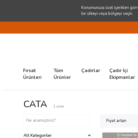
Konumunuza özel içerikleri görm
bir ülkeyi veya bölgeyi seçin.
Fırsat
Tüm
Çadırlar
Çadır İçi
Ürünleri
Ürünler
Ekipmanlar
CATA
1
ürün
Fiyat artan
Alt Kategoriler