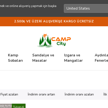
ek ve online alışveriş yapmak için başka
2.500₺ VE ÜZERI ALIŞVERIŞE KARGO ÜCRETSIZ
Kamp
Sandalye ve
Izgara ve
Aydınl
Sobaları
Masalar
Mangallar
Fenerle
Fiyat azalan
İndirim oranı artan
İndirim oranı azalan
İl
Tükendi