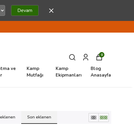
Devam
0
atma ve
Kamp
Kamp
Blog
r
Mutfağı
Ekipmanları
Anasayfa
k eklenen
Son eklenen