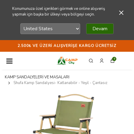
Konumunuza özel içerikleri görmek ve online alışveriş
yapmak için başka bir ülkeyi veya bölgeyi seçin.
Devam
2.500₺ VE ÜZERI ALIŞVERIŞE KARGO ÜCRETSIZ
0
KAMP SANDALYELERİ VE MASALARI
Shufa Kamp Sandalyesi- Katlanabilir - Yeşil - Çantasız