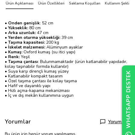
Ürün Açıklaması
Ürün Özellikleri
Saklama Koşulları
Kullanım Şekli
• Önden genişlik
: 52 cm
• Yükseklik:
80 cm
• Arka uzunluk:
47 cm
• Yerden oturma yüksekliği:
39 cm
• Taşıma kapasitesi:
200 kg
• İskelet malzemesi:
Alüminyum ayaklar
• Kumaş:
Oxford kumaş (su itici yapı)
• Renk:
Yeşil
• Taşıma çantası
: Bulunmamaktadır (ürün katlanabilir yapıdadır,
kolay taşınabilir formda kullanılır)
• Suya karşı dirençli kumaş yüzey
WHATSAPP DESTEK
WHATSAPP DESTEK
WHATSAPP DESTEK
• Katlanabilir kompakt tasarım
• Özel taşıma çantası ile kolay taşıma
• Hafif ve dayanıklı yapı
• Hızlı açma-kapama mekanizması
• İç ve dış mekân kullanımına uygun
Yorumlar
Yorum Yap
Bu ürün için henüz yorum yapılmamış.