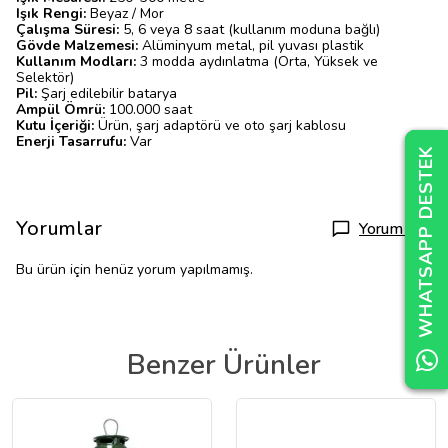
Işık Rengi:
Beyaz / Mor
Çalışma Süresi:
5, 6 veya 8 saat (kullanım moduna bağlı)
Gövde Malzemesi:
Alüminyum metal, pil yuvası plastik
Kullanım Modları:
3 modda aydınlatma (Orta, Yüksek ve
Selektör)
Pil:
Şarj edilebilir batarya
Ampül Ömrü:
100.000 saat
Kutu İçeriği:
Ürün, şarj adaptörü ve oto şarj kablosu
Enerji Tasarrufu:
Var
WHATSAPP DESTEK
WHATSAPP DESTEK
WHATSAPP DESTEK
Yorumlar
Yorum Yap
Bu ürün için henüz yorum yapılmamış.
Benzer Ürünler