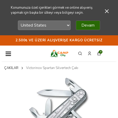
Konumunuza özel içerikleri görmek ve online alışveriş
yapmak için başka bir ülkeyi veya bölgeyi seçin.
Devam
2.500₺ VE ÜZERI ALIŞVERIŞE KARGO ÜCRETSIZ
0
ÇAKILAR
Victorinox Spartan Silvertech Çakı