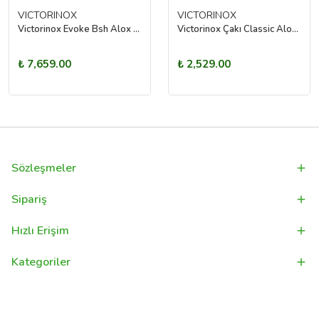
VICTORINOX
VICTORINOX
Victorinox Evoke Bsh Alox Çakı - Mavi Kamuflaj
Victorinox Çakı Classic Alox Fuşya
₺ 7,659.00
₺ 2,529.00
Sözleşmeler
Sipariş
Hızlı Erişim
Kategoriler