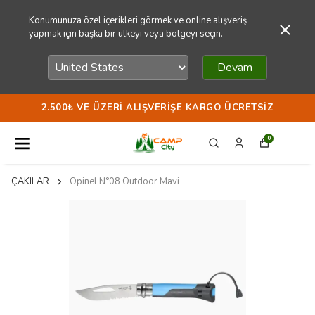
Konumunuza özel içerikleri görmek ve online alışveriş
yapmak için başka bir ülkeyi veya bölgeyi seçin.
Devam
2.500₺ VE ÜZERI ALIŞVERIŞE KARGO ÜCRETSIZ
0
ÇAKILAR
Opinel N°08 Outdoor Mavi