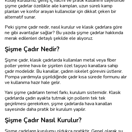
Kolay kurulumu, geniş iç hacmi ve pratik kullanımı sayesinde
şişme çadırlar özellikle aile kampları, uzun süreli kamp
planları ve konfor arayan kullanıcılar için dikkat çeken bir
alternatif sunar.
Peki şişme çadır nedir, nasıl kurulur ve klasik çadırlara göre
ne gibi avantajlar sağlar? Bu yazıda şişme çadırlar hakkında
merak edilenleri detaylı şekilde ele alıyoruz.
Şişme Çadır Nedir?
Şişme çadır, klasik çadırlarda kullanılan metal veya fiber
poller yerine hava ile şişirilen özel taşıyıcı kanallara sahip
çadır modelidir. Bu kanallar, çadırın iskelet görevini üstlenir.
Pompa yardımıyla şişirildiğinde çadır kısa sürede formunu alır
ve kullanıma hazır hale gelir.
Yani şişme çadırların temel farkı, kurulum sistemidir. Klasik
çadırlarda çadırı ayakta tutmak için pollerin tek tek
geçirilmesi gerekirken, şişme çadırlarda hava kanalları
sayesinde daha pratik bir kurulum yapılır.
Şişme Çadır Nasıl Kurulur?
Şişme çadırların kurulumu oldukça pratiktir. Genel olarak şu