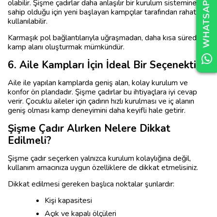
WHATSAPP DESTEK
WHATSAPP DESTEK
WHATSAPP DESTEK
olabilir. Şişme çadırlar daha anlaşılır bir kurulum sistemine
sahip olduğu için yeni başlayan kampçılar tarafından rahatlıkla
kullanılabilir.
Karmaşık pol bağlantılarıyla uğraşmadan, daha kısa sürede
kamp alanı oluşturmak mümkündür.
6. Aile Kampları İçin İdeal Bir Seçenektir
Aile ile yapılan kamplarda geniş alan, kolay kurulum ve
konfor ön plandadır. Şişme çadırlar bu ihtiyaçlara iyi cevap
verir. Çocuklu aileler için çadırın hızlı kurulması ve iç alanın
geniş olması kamp deneyimini daha keyifli hale getirir.
Şişme Çadır Alırken Nelere Dikkat
Edilmeli?
Şişme çadır seçerken yalnızca kurulum kolaylığına değil,
kullanım amacınıza uygun özelliklere de dikkat etmelisiniz.
Dikkat edilmesi gereken başlıca noktalar şunlardır:
Kişi kapasitesi
Açık ve kapalı ölçüleri