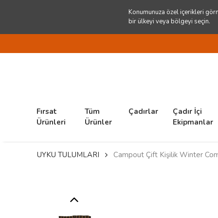
Konumunuza özel içerikleri görm
bir ülkeyi veya bölgeyi seçin.
Fırsat
Tüm
Çadırlar
Çadır İçi
Ürünleri
Ürünler
Ekipmanlar
UYKU TULUMLARI
Campout Çift Kişilik Winter Co