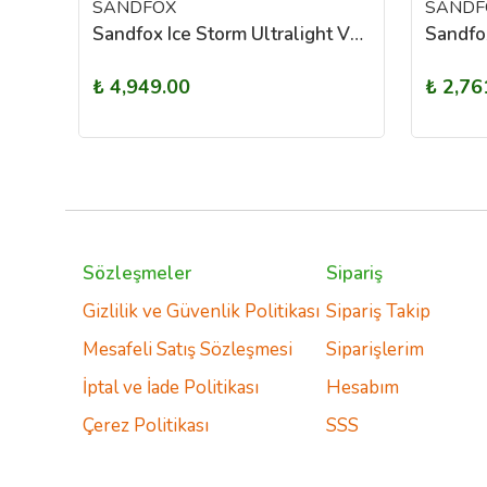
SANDFOX
SANDF
Madfox Cavery Stone Uyku Tulumu -10°C
Sandfox Ice Storm Ultralight V2 -26°C Uyku Tulumu Medium
₺ 4,949.00
₺ 2,76
Sözleşmeler
Sipariş
Gizlilik ve Güvenlik Politikası
Sipariş Takip
Mesafeli Satış Sözleşmesi
Siparişlerim
İptal ve İade Politikası
Hesabım
Çerez Politikası
SSS