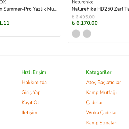
OX
Naturehike
Sandfox Summer-Pro Yazlık Mumya Kesim Uyku Tulumu +5 / +20 C Derece
₺ 6,495.00
1.11
₺ 6,170.00
Hızlı Erişim
Kategoriler
Hakkımızda
Ateş Başlatıcılar
Giriş Yap
Kamp Mutfağı
Kayıt Ol
Çadırlar
İletişim
Woka Çadırlar
Kamp Sobaları