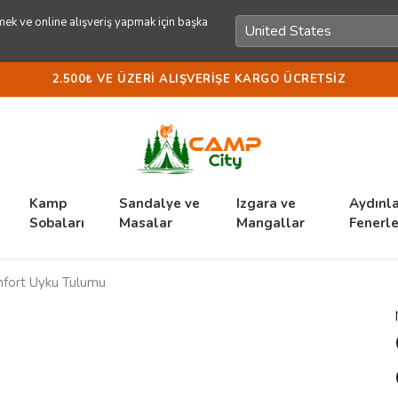
ek ve online alışveriş yapmak için başka
2.500₺ VE ÜZERI ALIŞVERIŞE KARGO ÜCRETSIZ
Kamp
Sandalye ve
Izgara ve
Aydınl
Sobaları
Masalar
Mangallar
Fenerle
mfort Uyku Tulumu