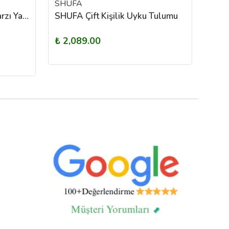
SHUFA
SAN
Naturehike HD250 Zarf Tarzı Yastıklı Çift Kişilik Pamuklu Uyku Tulumu
SHUFA Çift Kişilik Uyku Tulumu
₺ 2,089.00
₺ 4