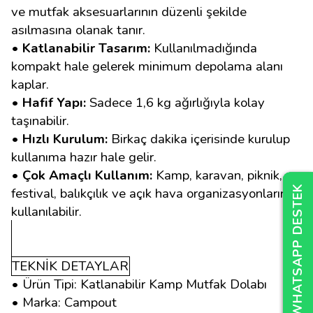
ve mutfak aksesuarlarının düzenli şekilde
asılmasına olanak tanır.
• Katlanabilir Tasarım:
Kullanılmadığında
kompakt hale gelerek minimum depolama alanı
kaplar.
• Hafif Yapı:
Sadece 1,6 kg ağırlığıyla kolay
taşınabilir.
• Hızlı Kurulum:
Birkaç dakika içerisinde kurulup
kullanıma hazır hale gelir.
• Çok Amaçlı Kullanım:
Kamp, karavan, piknik,
WHATSAPP DESTEK
WHATSAPP DESTEK
WHATSAPP DESTEK
festival, balıkçılık ve açık hava organizasyonlarında
kullanılabilir.
TEKNİK DETAYLAR
• Ürün Tipi: Katlanabilir Kamp Mutfak Dolabı
• Marka: Campout