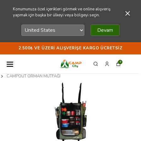
Konumunuza özel içerikleri görmek ve online alışveriş
yapmak için başka bir ülkeyi veya bölgeyi seçin.
Devam
2.500₺ VE ÜZERI ALIŞVERIŞE KARGO ÜCRETSIZ
0
CAMPOUT ORMAN MUTFAĞI