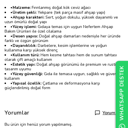
•
Malzeme:
Fırınlanmış doğal kök ceviz ağacı
•
Üretim şekli:
Yekpare (tek parça masif ahşap yapı)
•
Ahşap karakteri:
Sert, yoğun dokulu, yüksek dayanımlı ve
uzun ömürlü doğal yapı
•
Yüzey işlemi:
Gıdaya temas için uygun Nefertem Ahşap
Bakım Ürünleri ile özel cilalama
•
Desen yapısı:
Doğal ahşap damarları nedeniyle her üründe
farklı ve özgün görünüm
•
Dayanıklılık:
Darbelere, kesim işlemlerine ve yoğun
kullanıma karşı yüksek direnç
•
Kullanım türü:
Hem kesme tahtası hem de sunum tahtası
olarak çift amaçlı kullanım
•
Estetik yapı:
Doğal ahşap görünümü ile premium ve rustik
WHATSAPP DESTEK
WHATSAPP DESTEK
WHATSAPP DESTEK
tasarım uyumu
•
Yüzey güvenliği:
Gıda ile temasa uygun, sağlıklı ve güvenli
kullanım
•
Yapısal özellik:
Çatlama ve deformasyona karşı
güçlendirilmiş doğal form
Yorumlar
Yorum Yap
Bu ürün için henüz yorum yapılmamış.