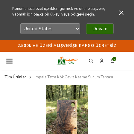
Konumunuza özel içerikleri görmek ve online alışveriş
yapmak için başka bir ülkeyi veya bölgeyi seçin.
Devam
2.500₺ VE ÜZERI ALIŞVERIŞE KARGO ÜCRETSIZ
0
Tüm Ürünler
Impala Tetra Kök Ceviz Kesme Sunum Tahtası