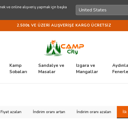
ek ve online alışveriş yapmak için başka
2.500₺ VE ÜZERI ALIŞVERIŞE KARGO ÜCRETSIZ
Kamp
Sandalye ve
Izgara ve
Aydınl
Sobaları
Masalar
Mangallar
Fenerle
Fiyat azalan
İndirim oranı artan
İndirim oranı azalan
İl