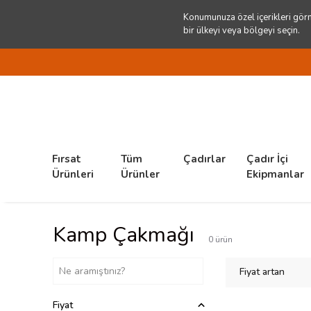
Konumunuza özel içerikleri görm
bir ülkeyi veya bölgeyi seçin.
Fırsat
Tüm
Çadırlar
Çadır İçi
Ürünleri
Ürünler
Ekipmanlar
Kamp Çakmağı
0
ürün
Fiyat artan
Fiyat