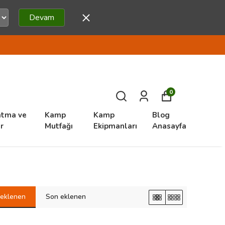
Devam
0
atma ve
Kamp
Kamp
Blog
r
Mutfağı
Ekipmanları
Anasayfa
k eklenen
Son eklenen