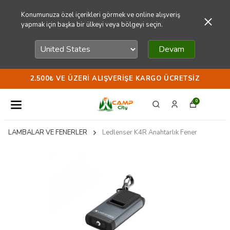
Konumunuza özel içerikleri görmek ve online alışveriş
yapmak için başka bir ülkeyi veya bölgeyi seçin.
Devam
2.500₺ VE ÜZERI ALIŞVERIŞE KARGO ÜCRETSIZ
0
LAMBALAR VE FENERLER
Ledlenser K4R Anahtarlık Fener