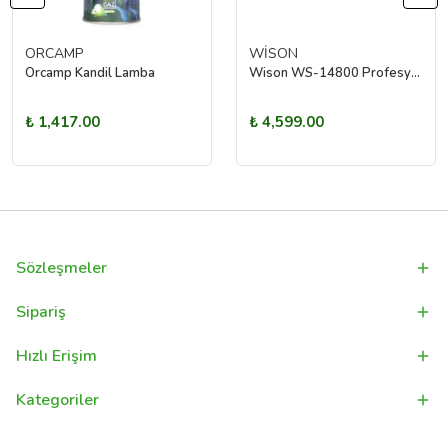
ORCAMP
WİSON
Orcamp Kandil Lamba
Wison WS-14800 Profesyonel Şarj Edilebilir El Feneri 8000 Lümen 80 Watt
₺ 1,417.00
₺ 4,599.00
Sözleşmeler
Sipariş
Hızlı Erişim
Kategoriler