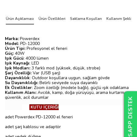
Ürün Açıklaması
Ürün Özellikleri
Saklama Koşulları
Kullanım Şekli
Marka:
Powerdex
Model:
PD-12000
Ürün Tipi:
Profesyonel el feneri
Güç:
40W
Işık Gücü
: 4000 lümen
Işık Kaynağı
: LED
Işık Modları:
3 farklı mod (yüksek, düşük, strobe)
Şarj Özelliği:
Var (USB şarj)
Dayanıklılık
: Outdoor koşullara uygun, sağlam gövde
Su Dayanıklılığı:
Belirli seviyede suya dayanıklı
Ek Özellikler
: Zoom özelliği (modele bağlı), güçlü ışık odaklama
Kullanım Alanı:
Avcılık, kamp, doğa yürüyüşü, arama kurtarma,
güvenlik, acil durumlar
WHATSAPP DESTEK
WHATSAPP DESTEK
WHATSAPP DESTEK
KUTU İÇERİĞİ
1
adet Powerdex PD-12000 el feneri
1
adet şarj kablosu ve adaptör
1
adet yedek düğme