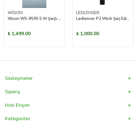
WİSON
LEDLENSER
Wıson WS-9595 5 W Şarjlı Işıldak Kamp Feneri Fonksiyonlu LED Aydınlatma
Ledlenser P2 Work Şarj Edilebilir Kalem El Feneri
₺ 1,499.00
₺ 1,000.00
Sözleşmeler
Sipariş
Hızlı Erişim
Kategoriler