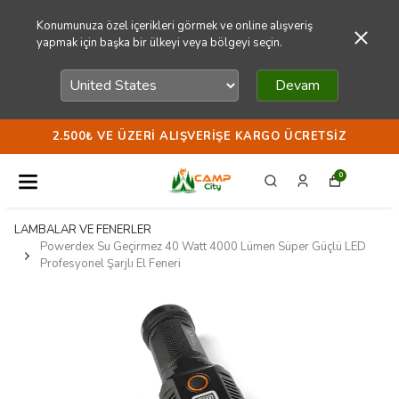
Konumunuza özel içerikleri görmek ve online alışveriş
yapmak için başka bir ülkeyi veya bölgeyi seçin.
Devam
2.500₺ VE ÜZERI ALIŞVERIŞE KARGO ÜCRETSIZ
0
LAMBALAR VE FENERLER
Powerdex Su Geçirmez 40 Watt 4000 Lümen Süper Güçlü LED
Profesyonel Şarjlı El Feneri