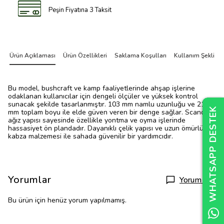
Peşin Fiyatına 3 Taksit
Ürün Açıklaması
Ürün Özellikleri
Saklama Koşulları
Kullanım Şekli
Bu model, bushcraft ve kamp faaliyetlerinde ahşap işlerine
odaklanan kullanıcılar için dengeli ölçüler ve yüksek kontrol
sunacak şekilde tasarlanmıştır. 103 mm namlu uzunluğu ve 213
WHATSAPP DESTEK
WHATSAPP DESTEK
WHATSAPP DESTEK
mm toplam boyu ile elde güven veren bir denge sağlar. Scandi
ağız yapısı sayesinde özellikle yontma ve oyma işlerinde
hassasiyet ön plandadır. Dayanıklı çelik yapısı ve uzun ömürlü
kabza malzemesi ile sahada güvenilir bir yardımcıdır.
Yorumlar
Yorum Yap
Bu ürün için henüz yorum yapılmamış.