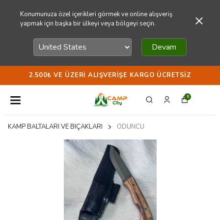
Konumunuza özel içerikleri görmek ve online alışveriş
yapmak için başka bir ülkeyi veya bölgeyi seçin.
Devam
2.500₺ VE ÜZERI ALIŞVERIŞE KARGO ÜCRETSIZ
0
KAMP BALTALARI VE BIÇAKLARI
ODUNCU