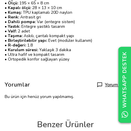
• Ölçü:
195 × 65 × 8 cm
• Kapalı ölçü:
28 × 13 × 10 cm
• Kumaş:
TPU kaplamalı 20D naylon
• Renk:
Antrasit gri
• Dahili pompa:
Var (entegre sistem)
• Yastık:
Entegre yastıklı tasarım
• Valf:
2 adet
• Taşıma:
Askılı, çantalı kompakt yapı
• Birleştirilebilir yapı:
Evet (modüler kullanım)
• R-değeri:
1.8
• Kurulum süresi:
Yaklaşık 3 dakika
WHATSAPP DESTEK
WHATSAPP DESTEK
WHATSAPP DESTEK
• Ultra hafif ve kompakt tasarım
• Ortopedik konfor sağlayan yüzey
Yorumlar
Yorum Yap
Bu ürün için henüz yorum yapılmamış.
Benzer Ürünler