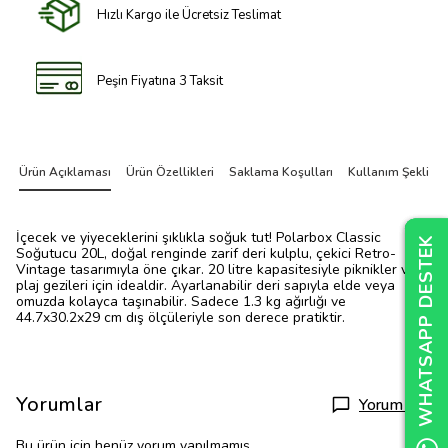
Hızlı Kargo ile Ücretsiz Teslimat
Peşin Fiyatına 3 Taksit
Ürün Açıklaması
Ürün Özellikleri
Saklama Koşulları
Kullanım Şekli
İçecek ve yiyeceklerini şıklıkla soğuk tut! Polarbox Classic
WHATSAPP DESTEK
WHATSAPP DESTEK
WHATSAPP DESTEK
Soğutucu 20L, doğal renginde zarif deri kulplu, çekici Retro-
Vintage tasarımıyla öne çıkar. 20 litre kapasitesiyle piknikler ve
plaj gezileri için idealdir. Ayarlanabilir deri sapıyla elde veya
omuzda kolayca taşınabilir. Sadece 1.3 kg ağırlığı ve
44.7x30.2x29 cm dış ölçüleriyle son derece pratiktir.
Yorumlar
Yorum Yap
Bu ürün için henüz yorum yapılmamış.