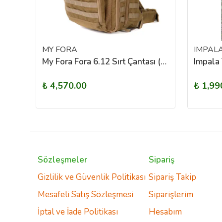
MY FORA
IMPAL
My Fora OD Green Camo Urban Active
My Fora Fora 6.12 Sırt Çantası (Çöl Rengi)
Impala 
₺ 4,570.00
₺ 1,99
Sözleşmeler
Sipariş
Gizlilik ve Güvenlik Politikası
Sipariş Takip
Mesafeli Satış Sözleşmesi
Siparişlerim
İptal ve İade Politikası
Hesabım