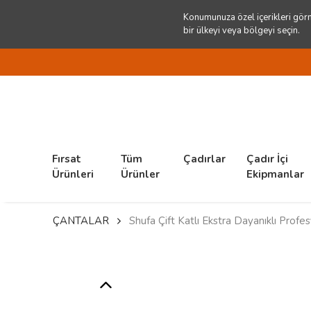
Konumunuza özel içerikleri görm
bir ülkeyi veya bölgeyi seçin.
Fırsat
Tüm
Çadırlar
Çadır İçi
Ürünleri
Ürünler
Ekipmanlar
ÇANTALAR
Shufa Çift Katlı Ekstra Dayanıklı Prof