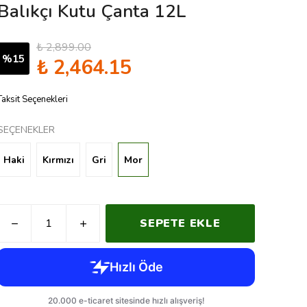
Balıkçı Kutu Çanta 12L
₺ 2,899.00
%
15
₺ 2,464.15
Taksit Seçenekleri
SEÇENEKLER
Haki
Kırmızı
Gri
Mor
SEPETE EKLE