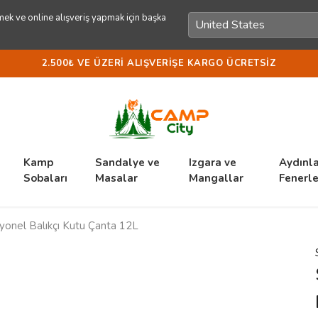
ek ve online alışveriş yapmak için başka
2.500₺ VE ÜZERI ALIŞVERIŞE KARGO ÜCRETSIZ
Kamp
Sandalye ve
Izgara ve
Aydınl
Sobaları
Masalar
Mangallar
Fenerle
esyonel Balıkçı Kutu Çanta 12L