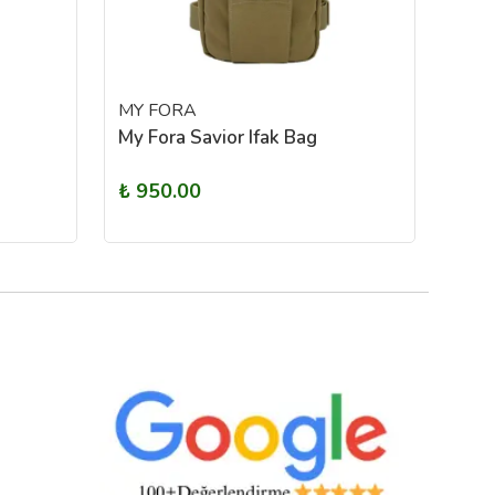
MY FORA
MY 
My Fora Savior Ifak Bag
My F
₺ 950.00
₺ 7