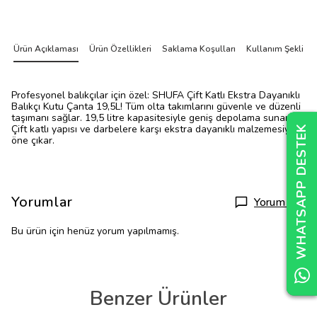
Ürün Açıklaması
Ürün Özellikleri
Saklama Koşulları
Kullanım Şekli
Profesyonel balıkçılar için özel: SHUFA Çift Katlı Ekstra Dayanıklı
Balıkçı Kutu Çanta 19,5L! Tüm olta takımlarını güvenle ve düzenli
taşımanı sağlar. 19,5 litre kapasitesiyle geniş depolama sunar.
Çift katlı yapısı ve darbelere karşı ekstra dayanıklı malzemesiyle
WHATSAPP DESTEK
WHATSAPP DESTEK
WHATSAPP DESTEK
öne çıkar.
Yorumlar
Yorum Yap
Bu ürün için henüz yorum yapılmamış.
Benzer Ürünler