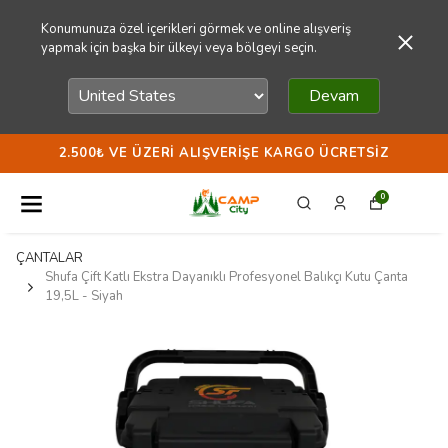
Konumunuza özel içerikleri görmek ve online alışveriş
yapmak için başka bir ülkeyi veya bölgeyi seçin.
Devam
2.500₺ VE ÜZERI ALIŞVERIŞE KARGO ÜCRETSIZ
0
ÇANTALAR
Shufa Çift Katlı Ekstra Dayanıklı Profesyonel Balıkçı Kutu Çanta
19,5L - Siyah