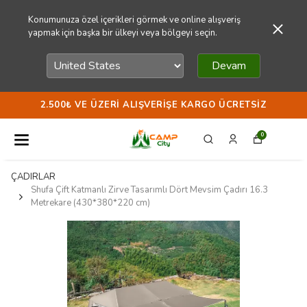
Konumunuza özel içerikleri görmek ve online alışveriş
yapmak için başka bir ülkeyi veya bölgeyi seçin.
Devam
2.500₺ VE ÜZERI ALIŞVERIŞE KARGO ÜCRETSIZ
0
ÇADIRLAR
Shufa Çift Katmanlı Zirve Tasarımlı Dört Mevsim Çadırı 16.3
Metrekare (430*380*220 cm)