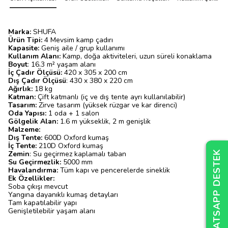
Marka:
SHUFA
Ürün Tipi:
4 Mevsim kamp çadırı
Kapasite:
Geniş aile / grup kullanımı
Kullanım Alanı:
Kamp, doğa aktiviteleri, uzun süreli konaklama
Boyut
: 16.3 m² yaşam alanı
İç Çadır Ölçüsü:
420 x 305 x 200 cm
Dış Çadır Ölçüsü
: 430 x 380 x 220 cm
Ağırlık:
18 kg
Katman:
Çift katmanlı (iç ve dış tente ayrı kullanılabilir)
Tasarım:
Zirve tasarım (yüksek rüzgar ve kar direnci)
Oda Yapısı:
1 oda + 1 salon
Gölgelik Alan:
1.6 m yükseklik, 2 m genişlik
Malzeme:
Dış Tente:
600D Oxford kumaş
İç Tente:
210D Oxford kumaş
WHATSAPP DESTEK
WHATSAPP DESTEK
WHATSAPP DESTEK
Zemin
: Su geçirmez kaplamalı taban
Su Geçirmezlik:
5000 mm
Havalandırma:
Tüm kapı ve pencerelerde sineklik
Ek Özellikler:
Soba çıkışı mevcut
Yangına dayanıklı kumaş detayları
Tam kapatılabilir yapı
Genişletilebilir yaşam alanı