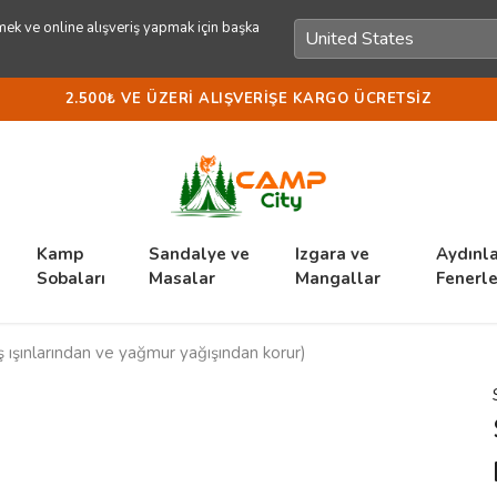
ek ve online alışveriş yapmak için başka
2.500₺ VE ÜZERI ALIŞVERIŞE KARGO ÜCRETSIZ
Kamp
Sandalye ve
Izgara ve
Aydınl
Sobaları
Masalar
Mangallar
Fenerle
nlarından ve yağmur yağışından korur)