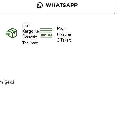
WHATSAPP
Hızlı
Peşin
Kargo ile
Fiyatına
Ücretsiz
3 Taksit
Teslimat
m Şekli