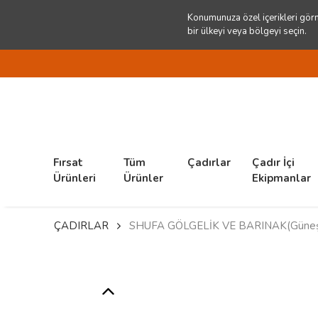
Konumunuza özel içerikleri görm
bir ülkeyi veya bölgeyi seçin.
Fırsat
Tüm
Çadırlar
Çadır İçi
Ürünleri
Ürünler
Ekipmanlar
ÇADIRLAR
SHUFA GÖLGELİK VE BARINAK(Güneş ışı