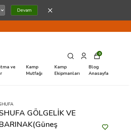
Devam
0
atma ve
Kamp
Kamp
Blog
r
Mutfağı
Ekipmanları
Anasayfa
SHUFA
SHUFA GÖLGELİK VE
BARINAK(Güneş