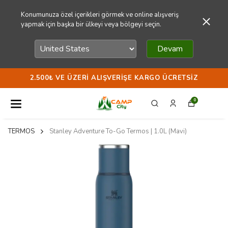
Konumunuza özel içerikleri görmek ve online alışveriş
yapmak için başka bir ülkeyi veya bölgeyi seçin.
Devam
2.500₺ VE ÜZERI ALIŞVERIŞE KARGO ÜCRETSIZ
0
TERMOS
Stanley Adventure To-Go Termos | 1.0L (Mavi)