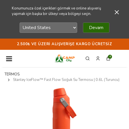
Konumunuza özel içerikleri görmek ve online alışveriş
yapmak için başka bir ülkeyi veya bölgeyi seçin.
Devam
2.500₺ VE ÜZERI ALIŞVERIŞE KARGO ÜCRETSIZ
0
TERMOS
Stanley IceFlow™ Fast Flow Soğuk Su Termosu | 0.6L (Turuncu)