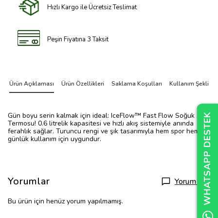
Hızlı Kargo ile Ücretsiz Teslimat
Peşin Fiyatına 3 Taksit
Ürün Açıklaması
Ürün Özellikleri
Saklama Koşulları
Kullanım Şekli
Gün boyu serin kalmak için ideal: IceFlow™ Fast Flow Soğuk Su
WHATSAPP DESTEK
WHATSAPP DESTEK
WHATSAPP DESTEK
Termosu! 0.6 litrelik kapasitesi ve hızlı akış sistemiyle anında
ferahlık sağlar. Turuncu rengi ve şık tasarımıyla hem spor hem de
günlük kullanım için uygundur.
Yorumlar
Yorum Yap
Bu ürün için henüz yorum yapılmamış.