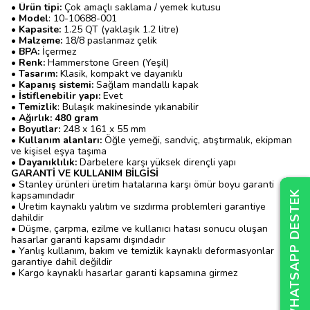
• Ürün tipi:
Çok amaçlı saklama / yemek kutusu
• Model
: 10-10688-001
• Kapasite:
1.25 QT (yaklaşık 1.2 litre)
• Malzeme:
18/8 paslanmaz çelik
• BPA:
İçermez
• Renk:
Hammerstone Green (Yeşil)
• Tasarım:
Klasik, kompakt ve dayanıklı
• Kapanış sistemi:
Sağlam mandallı kapak
• İstiflenebilir yapı:
Evet
• Temizlik
: Bulaşık makinesinde yıkanabilir
• Ağırlık: 480 gram
• Boyutlar:
248 x 161 x 55 mm
• Kullanım alanları:
Öğle yemeği, sandviç, atıştırmalık, ekipman
ve kişisel eşya taşıma
• Dayanıklılık:
Darbelere karşı yüksek dirençli yapı
GARANTİ VE KULLANIM BİLGİSİ
• Stanley ürünleri üretim hatalarına karşı ömür boyu garanti
WHATSAPP DESTEK
WHATSAPP DESTEK
WHATSAPP DESTEK
kapsamındadır
• Üretim kaynaklı yalıtım ve sızdırma problemleri garantiye
dahildir
• Düşme, çarpma, ezilme ve kullanıcı hatası sonucu oluşan
hasarlar garanti kapsamı dışındadır
• Yanlış kullanım, bakım ve temizlik kaynaklı deformasyonlar
garantiye dahil değildir
• Kargo kaynaklı hasarlar garanti kapsamına girmez