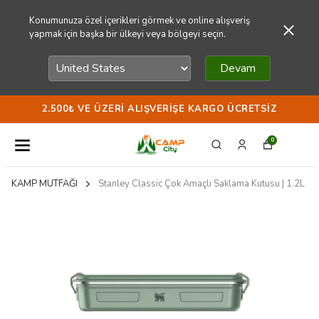
Konumunuza özel içerikleri görmek ve online alışveriş
yapmak için başka bir ülkeyi veya bölgeyi seçin.
Devam
2.500₺ VE ÜZERI ALIŞVERIŞE KARGO ÜCRETSIZ
0
KAMP MUTFAĞI
Stanley Classic Çok Amaçlı Saklama Kutusu | 1.2L