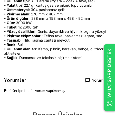
• Kullanım tipi:
3’ü 1 arada (ızgara + ocak + tava/sac)
• Yakıt tipi
: 227 gr kartuş gaz ve piknik tüpü uyumlu
• Üst materyal:
304 paslanmaz çelik
• Pişirme alanı:
270 mm x 407 mm
• Ürün ölçüleri:
288 mm x 153 mm x 498 x 92 mm
• Güç:
3000 kW
• Tüketim:
2600 g/h
• Yüzey özellikleri:
Geniş, dayanıklı ve hijyenik ızgara yüzeyi
• Pişirme ekipmanları:
Teflon tava, paslanmaz ızgara, sac
• Taşınabilirlik:
Taşıma çantası mevcut
• Renk:
Bej
• Kullanım alanları:
Kamp, piknik, karavan, bahçe, outdoor
WHATSAPP DESTEK
WHATSAPP DESTEK
WHATSAPP DESTEK
aktiviteler
• Sağlık:
Dumansız ve toksinsiz pişirme sistemi
Yorumlar
Yorum Yap
Bu ürün için henüz yorum yapılmamış.