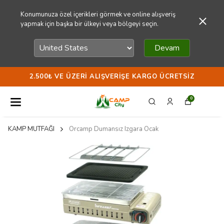
Konumunuza özel içerikleri görmek ve online alışveriş
yapmak için başka bir ülkeyi veya bölgeyi seçin.
Devam
2.500₺ VE ÜZERI ALIŞVERIŞE KARGO ÜCRETSIZ
0
KAMP MUTFAĞI
Orcamp Dumansız Izgara Ocak