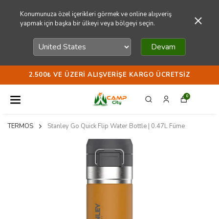
Konumunuza özel içerikleri görmek ve online alışveriş
yapmak için başka bir ülkeyi veya bölgeyi seçin.
Devam
2.500₺ VE ÜZERI ALIŞVERIŞE KARGO ÜCRETSIZ
0
TERMOS
Stanley Go Quick Flip Water Bottle | 0.47L Füme