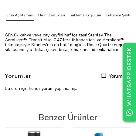
Ürün Açıklaması
Ürün Özellikleri
Saklama Koşulları
Kullanım Şekli
Günlük kahve veya çay keyfini hafifçe taşı! Stanley The
AeroLight™ Transit Mug, 0.47 litrelik kapasitesi ve Aerolight™
teknolojisiyle Stanley'nin en hafif mug'ıdır. Rose Quartz rengi ve
şık tasarımıyla dikkat çeker, bulaşık makinesinde yıkanabilir.
WHATSAPP DESTEK
WHATSAPP DESTEK
WHATSAPP DESTEK
Yorumlar
Yorum Yap
Bu ürün için henüz yorum yapılmamış.
Benzer Ürünler