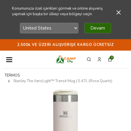
Konumunuza özel içerikleri görmek ve online alışveriş
yapmak için başka bir ülkeyi veya bölgeyi seçin.
Devam
2.500₺ VE ÜZERI ALIŞVERIŞE KARGO ÜCRETSIZ
0
TERMOS
Stanley The AeroLight™ Transit Mug | 0.47L (Rose Quartz)