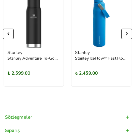
Stanley
Stanley
Stanley Adventure To-Go Vakumlu | 1.0L (Siyah)
Stanley IceFlow™ Fast Flow Soğuk Su Termosu | 0.6L (Mavi)
₺ 2,599.00
₺ 2,459.00
Sözleşmeler
Sipariş