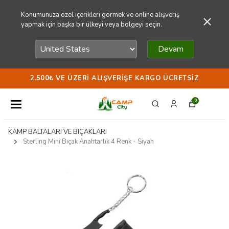
Konumunuza özel içerikleri görmek ve online alışveriş
yapmak için başka bir ülkeyi veya bölgeyi seçin.
Devam
2.500₺ VE ÜZERI ALIŞVERIŞE KARGO ÜCRETSIZ
0
KAMP BALTALARI VE BIÇAKLARI
Sterling Mini Bıçak Anahtarlık 4 Renk - Siyah