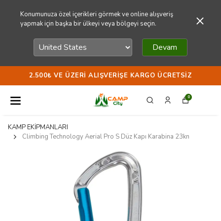
Konumunuza özel içerikleri görmek ve online alışveriş
yapmak için başka bir ülkeyi veya bölgeyi seçin.
Devam
2.500₺ VE ÜZERI ALIŞVERIŞE KARGO ÜCRETSIZ
0
KAMP EKİPMANLARI
Climbing Technology Aerial Pro S Düz Kapı Karabina 23kn