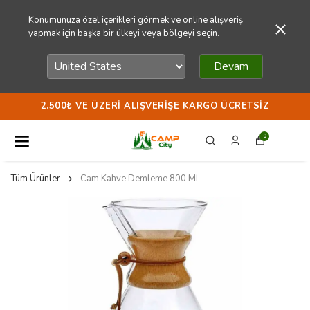
Konumunuza özel içerikleri görmek ve online alışveriş
yapmak için başka bir ülkeyi veya bölgeyi seçin.
Devam
2.500₺ VE ÜZERI ALIŞVERIŞE KARGO ÜCRETSIZ
0
Tüm Ürünler
Cam Kahve Demleme 800 ML