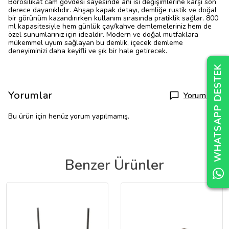
Borosilikat cam gövdesi sayesinde ani ısı değişimlerine karşı son
derece dayanıklıdır. Ahşap kapak detayı, demliğe rustik ve doğal
bir görünüm kazandırırken kullanım sırasında pratiklik sağlar. 800
ml kapasitesiyle hem günlük çay/kahve demlemeleriniz hem de
özel sunumlarınız için idealdir. Modern ve doğal mutfaklara
mükemmel uyum sağlayan bu demlik, içecek demleme
deneyiminizi daha keyifli ve şık bir hale getirecek.
WHATSAPP DESTEK
WHATSAPP DESTEK
WHATSAPP DESTEK
Yorumlar
Yorum Yap
Bu ürün için henüz yorum yapılmamış.
Benzer Ürünler